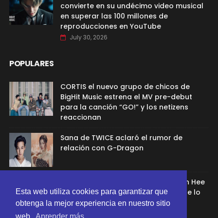
convierte en su undécimo video musical
en superar las 100 millones de
reproducciones en YouTube
July 30, 2026
POPULARES
CORTIS el nuevo grupo de chicos de
BigHit Music estrena el MV pre-debut
para la canción “GO!” y los netizens
reaccionan
Sana de TWICE aclaró el rumor de
relación con G-Dragon
Ex aprendíz de ADOR afirmó que Min Hee
Esta web utiliza cookies para garantizar que
Jin la despidió porque su chamán se lo
recomendó
obtenga la mejor experiencia en nuestro sitio
web.
Aprender más