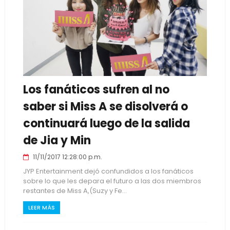
Los fanáticos sufren al no
saber si Miss A se disolverá o
continuará luego de la salida
de Jia y Min
11/11/2017 12:28:00 p.m.
JYP Entertainment dejó confundidos a los fanáticos
sobre lo que les depara el futuro a las dos miembros
restantes de Miss A,(Suzy y Fe...
LEER MÁS