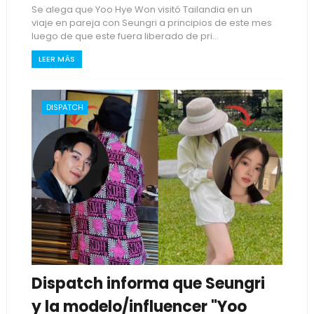
Se alega que Yoo Hye Won visitó Tailandia en un
viaje en pareja con Seungri a principios de este mes
luego de que este fuera liberado de pri...
LEER MÁS
DISPATCH
Dispatch informa que Seungri
y la modelo/influencer "Yoo