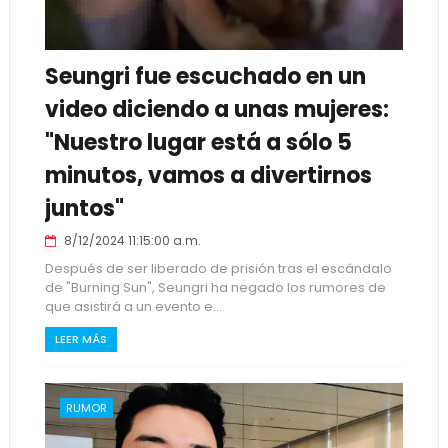
Seungri fue escuchado en un
video diciendo a unas mujeres:
"Nuestro lugar está a sólo 5
minutos, vamos a divertirnos
juntos"
8/12/2024 11:15:00 a.m.
Después de ser liberado de prisión tras el escándalo
de "Burning Sun", Seungri ha negado los rumores de
que asistirá a un evento e...
LEER MÁS
RUMOR