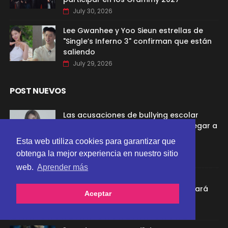
July 30, 2026
Lee Gwanhee y Yoo Sieun estrellas de
"Single’s Inferno 3" confirman que están
saliendo
July 29, 2026
POST NUEVOS
Las acusaciones de bullying escolar
contra Woni de RESCENE parecen llegar a
su fin tras el testimonio de su ex
Esta web utiliza cookies para garantizar que
profesora
obtenga la mejor experiencia en nuestro sitio
August 03, 2026
web.
Aprender más
Yuri de Girls’ Generation dejará SM
Entertainment tras 19 años; continuará
Aceptar
como integrante del grupo
July 31, 2026