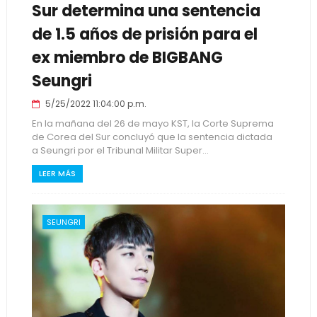
Sur determina una sentencia
de 1.5 años de prisión para el
ex miembro de BIGBANG
Seungri
5/25/2022 11:04:00 p.m.
En la mañana del 26 de mayo KST, la Corte Suprema
de Corea del Sur concluyó que la sentencia dictada
a Seungri por el Tribunal Militar Super...
LEER MÁS
SEUNGRI