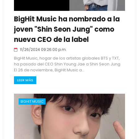
BigHit Music ha nombrado a la
joven "Shin Seon Jung" como
nueva CEO de la label
11/26/2024 09:26:00 p.m.
BigHit Music, hogar de los artistas globales BTS y TXT,
ha pasado del CEO Shin Young Jae a Shin Seon Jung
El 26 de noviembre, BigHit Music a...
LEER MÁS
BIGHIT MUSIC