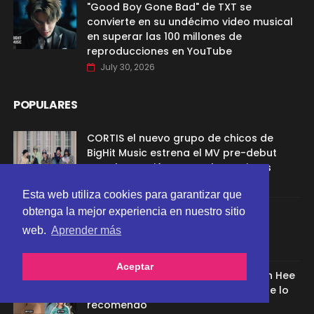
"Good Boy Gone Bad" de TXT se
convierte en su undécimo video musical
en superar las 100 millones de
reproducciones en YouTube
July 30, 2026
POPULARES
CORTIS el nuevo grupo de chicos de
BigHit Music estrena el MV pre-debut
para la canción “GO!” y los netizens
reaccionan
Esta web utiliza cookies para garantizar que
Sana de TWICE aclaró el rumor de
obtenga la mejor experiencia en nuestro sitio
relación con G-Dragon
web.
Aprender más
Aceptar
Ex aprendíz de ADOR afirmó que Min Hee
Jin la despidió porque su chamán se lo
recomendó