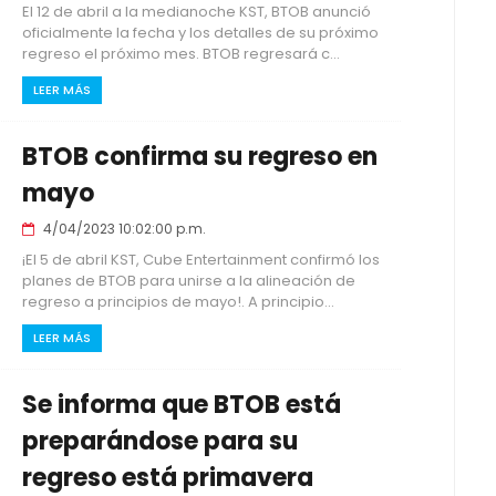
El 12 de abril a la medianoche KST, BTOB anunció
oficialmente la fecha y los detalles de su próximo
regreso el próximo mes. BTOB regresará c...
LEER MÁS
BTOB confirma su regreso en
mayo
4/04/2023 10:02:00 p.m.
¡El 5 de abril KST, Cube Entertainment confirmó los
planes de BTOB para unirse a la alineación de
regreso a principios de mayo!. A principio...
LEER MÁS
Se informa que BTOB está
preparándose para su
regreso está primavera