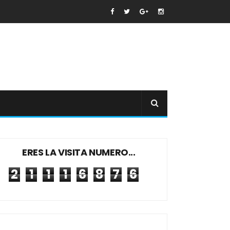
ERES LA VISITA NUMERO...
2
1
1
1
6
8
7
6