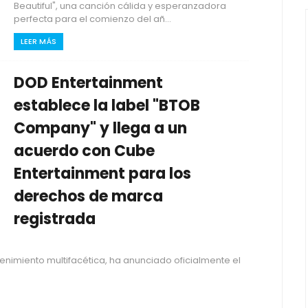
Beautiful", una canción cálida y esperanzadora
perfecta para el comienzo del añ...
LEER MÁS
DOD Entertainment
establece la label "BTOB
Company" y llega a un
acuerdo con Cube
Entertainment para los
derechos de marca
registrada
nimiento multifacética, ha anunciado oficialmente el