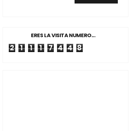
ERES LA VISITA NUMERO...
2
1
1
1
7
4
4
8