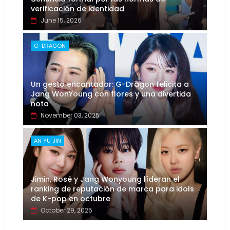
verificación de identidad
June 15, 2026
G-DRAGON
Un gesto encantador: G-Dragon felicita a
Jang WonYoung con flores y una divertida
nota
November 03, 2025
AN YU JIN
Jimin, Rosé y Jang Wonyoung líderan el
ranking de reputación de marca para idols
de K-pop en octubre
October 29, 2025