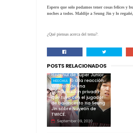
Espero que solo podamos tener cosas felices y bu
noches a todos. Maldije a Seung Jin y lo regañé
¿Qué piensas acerca del tema?.
POSTS RELACIONADOS
Heechul de Super Junior
respondió a la reacción
HEECHUL
violenta de una
conversación privada
que tuvo con el jugador
de baloncesto Ha Seung
Jin sobre Nayeon de
TWICE.
September 09, 2020