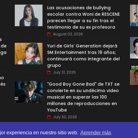
Las acusaciones de bullying
escolar contra Woni de RESCENE
parecen llegar a su fin tras el
testimonio de su ex profesora
August 03, 2026
s
 de
Yuri de Girls’ Generation dejará
ega
SM Entertainment tras 19 años;
continuará como integrante del
grupo
July 31, 2026
no
nés
"Good Boy Gone Bad" de TXT se
convierte en su undécimo video
musical en superar las 100
millones de reproducciones en
YouTube
July 30, 2026
jor experiencia en nuestro sitio web.
Aprender más
BI TEMPLATES