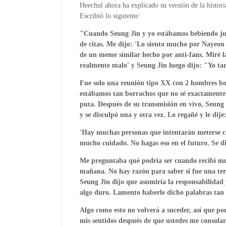
Heechul ahora ha explicado su versión de la histor
Escribió lo siguiente:
"Cuando Seung Jin y yo estábamos bebiendo jun
de citas. Me dijo: 'Lo siento mucho por Nayeon
de un meme similar hecho por anti-fans. Miré 
realmente malo' y Seung Jin luego dijo: "Yo ta
Fue solo una reunión tipo XX con 2 hombres bo
estábamos tan borrachos que no sé exactamente
puta. Después de su transmisión en vivo, Seung 
y se disculpó una y otra vez. Lo regañé y le dije
'Hay muchas personas que intentarán meterse c
mucho cuidado. No hagas eso en el futuro. Se di
Me preguntaba qué podría ser cuando recibí mem
mañana. No hay razón para saber si fue una terg
Seung Jin dijo que asumiría la responsabilidad 
algo duro. Lamento haberle dicho palabras tan 
Algo como esto no volverá a suceder, así que po
mis sentidos después de que ustedes me consola