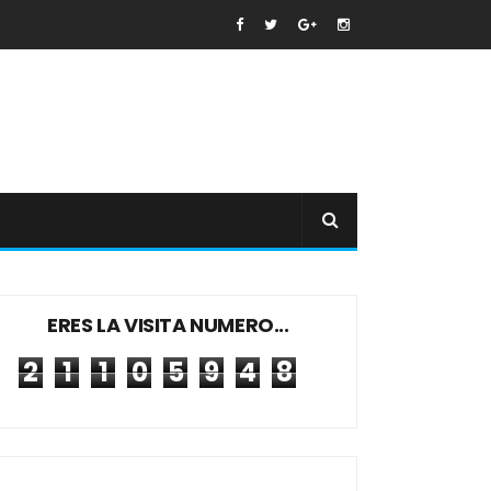
ERES LA VISITA NUMERO...
2
1
1
0
5
9
4
8