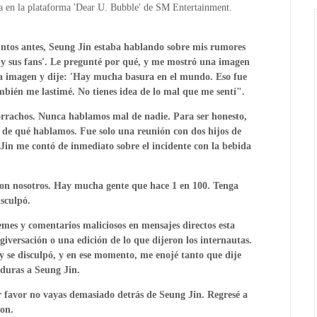
ia en la plataforma 'Dear U. Bubble' de SM Entertainment.
tos antes, Seung Jin estaba hablando sobre mis rumores
 y sus fans'. Le pregunté por qué, y me mostró una imagen
la imagen y dije: 'Hay mucha basura en el mundo. Eso fue
mbién me lastimé. No tienes idea de lo mal que me sentí".
rrachos. Nunca hablamos mal de nadie. Para ser honesto,
 de qué hablamos. Fue solo una reunión con dos hijos de
Jin me contó de inmediato sobre el incidente con la bebida
:
on nosotros. Hay mucha gente que hace 1 en 100. Tenga
sculpó.
es y comentarios maliciosos en mensajes directos esta
iversación o una edición de lo que dijeron los internautas.
y se disculpó, y en ese momento, me enojé tanto que dije
duras a Seung Jin.
r favor no vayas demasiado detrás de Seung Jin. Regresé a
ron.