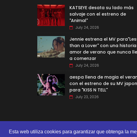
KATSEYE desata su lado más
salvaje con el estreno de
"Animal"
July 24, 2026
Jennie estrena el MV para"Les
than a Lover" con una historia
amor de verano que nunca ll
a comenzar
July 24, 2026
aespa llena de magia el vera
con el estreno de su MV japo
para "KISS N TELL"
July 23, 2026
Esta web utiliza cookies para garantizar que obtenga la me
CREATED BY
SORATEMPLATES
| DISTRIBUTED BY
GOOYAA