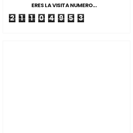
ERES LA VISITA NUMERO...
2
1
1
0
4
9
5
3