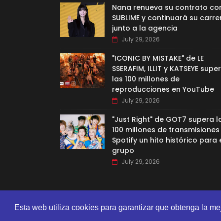
Nana renueva su contrato co
SUBLIME y continuará su carre
junto a la agencia
July 29, 2026
"ICONIC BY MISTAKE" de LE
SSERAFIM, ILLIT y KATSEYE supe
las 100 millones de
reproducciones en YouTube
July 29, 2026
"Just Right" de GOT7 supera l
100 millones de transmisiones
Spotify un hito histórico para 
grupo
July 29, 2026
Esta web utiliza cookies para garantizar que obtenga la me
CREATED BY
SORATEMPLATES
| DISTRIBUTED BY
GOOYAA