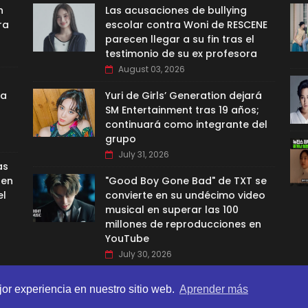
n
Las acusaciones de bullying
ra
escolar contra Woni de RESCENE
parecen llegar a su fin tras el
testimonio de su ex profesora
August 03, 2026
ra
Yuri de Girls’ Generation dejará
SM Entertainment tras 19 años;
continuará como integrante del
grupo
July 31, 2026
as
 en
"Good Boy Gone Bad" de TXT se
el
convierte en su undécimo video
musical en superar las 100
millones de reproducciones en
YouTube
July 30, 2026
jor experiencia en nuestro sitio web.
Aprender más
BI TEMPLATES