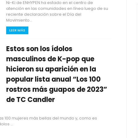
Ni-Ki de ENHYPEN ha estado en el centro de
atención en las comunidades en línea luego de su
reciente declaración sobre el Día del
Movimiento...
LEER MÁS
Estos son los ídolos
masculinos de K-pop que
hicieron su aparición en la
popular lista anual “Los 100
rostros más guapos de 2023”
de TC Candler
las 100 mujeres más bellas del mundo y, como es
los ...