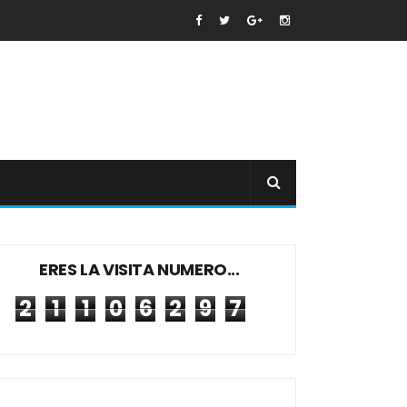
ERES LA VISITA NUMERO...
2
1
1
0
6
2
9
7