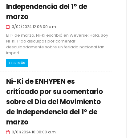
Independencia del 1° de
marzo
3/02/2024 12:06:00 p.m.
El 1° de marzo, Ni-Ki escribió en Weverse: Hola. Soy
Ni-Ki. Pido disculpas por comentar
descuidadamente sobre un feriado nacional tan
import...
LEER MÁS
Ni-Ki de ENHYPEN es
critícado por su comentario
sobre el Día del Movimiento
de Independencia del 1° de
marzo
3/01/2024 10:08:00 a.m.