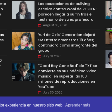
erte
Las acusaciones de bullying
do
escolar contra Woni de RESCENE
e
parecen llegar a su fin tras el
testimonio de su ex profesora
August 03, 2026
las
Yuri de Girls’ Generation dejará
es
SM Entertainment tras 19 años;
continuará como integrante del
grupo
July 31, 2026
0
n
"Good Boy Gone Bad" de TXT se
convierte en su undécimo video
musical en superar las 100
millones de reproducciones en
YouTube
July 30, 2026
jor experiencia en nuestro sitio web.
Aprender más
BI TEMPLATES