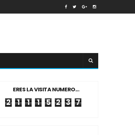
ERES LA VISITA NUMERO...
2
1
1
1
5
2
3
7