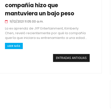
compañía hizo que
mantuviera un bajo peso
11/12/2021 11:05:00 a.m.
La ex aprendiz de JYP Entertainment, Kimberly
Chen, reveló recientemente por qué la compañía
quería que iniciara su entrenamiento a una edad...
LEER MÁS
ENTRADAS ANTIGUAS