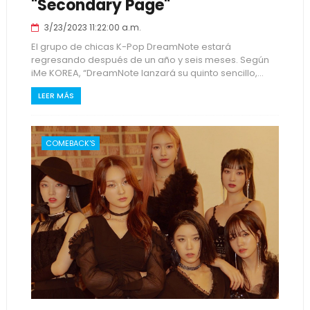
"Secondary Page"
3/23/2023 11:22:00 a.m.
El grupo de chicas K-Pop DreamNote estará
regresando después de un año y seis meses. Según
iMe KOREA, “DreamNote lanzará su quinto sencillo,...
LEER MÁS
COMEBACK'S