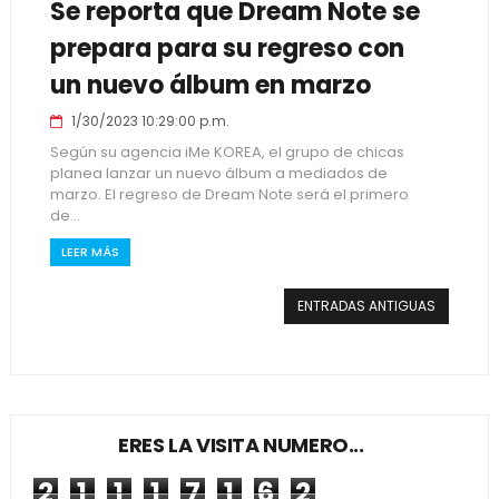
Se reporta que Dream Note se
prepara para su regreso con
un nuevo álbum en marzo
1/30/2023 10:29:00 p.m.
Según su agencia iMe KOREA, el grupo de chicas
planea lanzar un nuevo álbum a mediados de
marzo. El regreso de Dream Note será el primero
de...
LEER MÁS
ENTRADAS ANTIGUAS
ERES LA VISITA NUMERO...
2
1
1
1
7
1
6
2