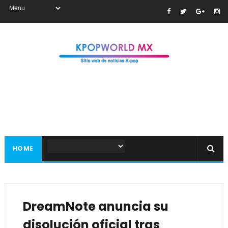
HOME
DreamNote anuncia su
disolución oficial tras