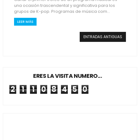
una ocasión trascendental y significativa para los
grupos de K-pop. Programas de música com...
LEER MÁS
ENTRADAS ANTIGUAS
ERES LA VISITA NUMERO...
2
1
1
0
8
4
5
0