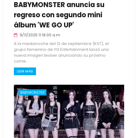
BABYMONSTER anuncia su
regreso con segundo mini
álbum 'WE GO UP'
9/11/2025 11:19:00 a.m.
A la medianoche del 12 de septiembre (KST), el
grupo femenino de YG Entertainment lanzó una
nueva imagen teaser anunciando su próximo
come...
LEER MÁS
BABYMONSTER