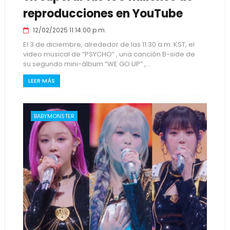
reproducciones en YouTube
12/02/2025 11:14:00 p.m.
El 3 de diciembre, alrededor de las 11:30 a.m. KST, el
video musical de “PSYCHO” , una canción B-side de
su segundo mini-álbum “WE GO UP” ,...
LEER MÁS
BABYMONSTER