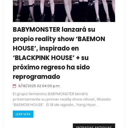
BABYMONSTER lanzará su
propio reality show ‘BAEMON
HOUSE’, inspirado en
‘BLACKPINK HOUSE’ + su
próximo regreso ha sido
reprogramado
8/18/2025 02:04:00 p.m.
El grupo femenino BABYMONSTER tendrá
próximamente su primer reality show oficial , titulado
‘BAEMON HOUSE’ . El 18 de agosto , Yang Hyun ...
LEER MÁS
ENTRADAS ANTIGUAS