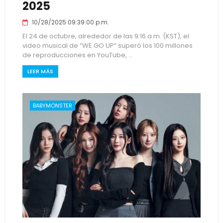
2025
10/28/2025 09:39:00 p.m.
El 24 de octubre, alrededor de las 9:16 a.m. (KST), el
video musical de “WE GO UP” superó los 100 millones
de reproducciones en YouTube, ...
LEER MÁS
BABYMONSTER