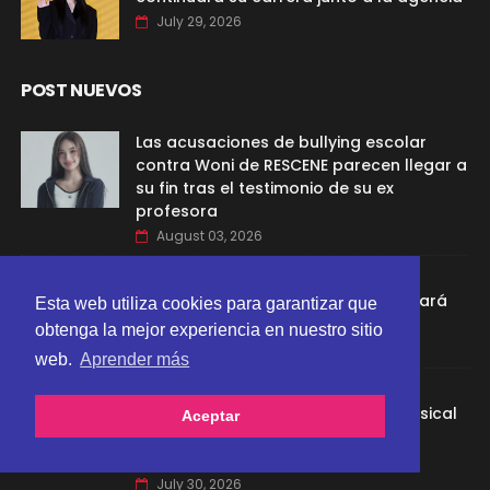
July 29, 2026
POST NUEVOS
Las acusaciones de bullying escolar
contra Woni de RESCENE parecen llegar a
su fin tras el testimonio de su ex
profesora
August 03, 2026
Yuri de Girls’ Generation dejará SM
Entertainment tras 19 años; continuará
Esta web utiliza cookies para garantizar que
como integrante del grupo
obtenga la mejor experiencia en nuestro sitio
July 31, 2026
web.
Aprender más
"Good Boy Gone Bad" de TXT se
convierte en su undécimo video musical
Aceptar
en superar las 100 millones de
reproducciones en YouTube
July 30, 2026