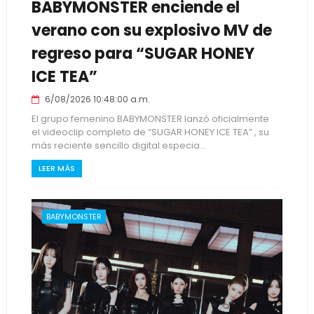
BABYMONSTER enciende el
verano con su explosivo MV de
regreso para “SUGAR HONEY
ICE TEA”
6/08/2026 10:48:00 a.m.
El grupo femenino BABYMONSTER lanzó oficialmente
el videoclip completo de “SUGAR HONEY ICE TEA” , su
más reciente sencillo digital especia...
LEER MÁS
BABYMONSTER