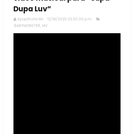
Dupa Luv”
KpopWorld Mx
12/18/2025 03:50:00 p.m.
BABYMONSTER
,
MV