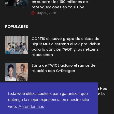
en superar las 100 millones de
reproducciones en YouTube
July 30, 2026
POPULARES
CORTIS el nuevo grupo de chicos de
BigHit Music estrena el MV pre-debut
para la canción “GO!” y los netizens
reaccionan
Sana de TWICE aclaró el rumor de
relación con G-Dragon
Ex aprendíz de ADOR afirmó que Min Hee
Jin la despidió porque su chamán se lo
Esta web utiliza cookies para garantizar que
recomendó
obtenga la mejor experiencia en nuestro sitio
web.
Aprender más