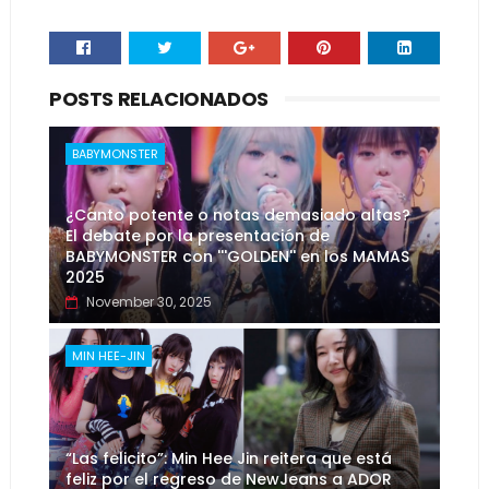
POSTS RELACIONADOS
BABYMONSTER
¿Canto potente o notas demasiado altas?
El debate por la presentación de
BABYMONSTER con '''GOLDEN'' en los MAMAS
2025
November 30, 2025
MIN HEE-JIN
“Las felicito”: Min Hee Jin reitera que está
feliz por el regreso de NewJeans a ADOR