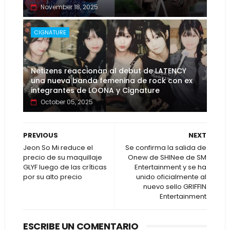
November 18, 2025
CIGNATURE
Netizens reaccionan al debut de LATENCY
una nueva banda femenina de rock con ex
integrantes de LOONA y Cignature
October 05, 2025
PREVIOUS
NEXT
Jeon So Mi reduce el
Se confirma la salida de
precio de su maquillaje
Onew de SHINee de SM
GLYF luego de las críticas
Entertainment y se ha
por su alto precio
unido oficialmente al
nuevo sello GRIFFIN
Entertainment
ESCRIBE UN COMENTARIO