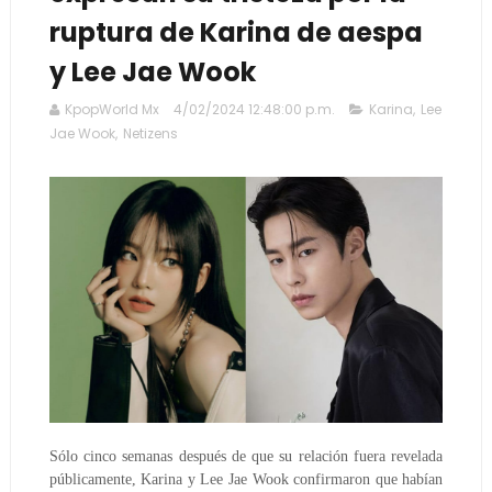
ruptura de Karina de aespa
y Lee Jae Wook
KpopWorld Mx
4/02/2024 12:48:00 p.m.
Karina
,
Lee
Jae Wook
,
Netizens
Sólo cinco semanas después de que su relación fuera revelada
públicamente, Karina y Lee Jae Wook confirmaron que habían