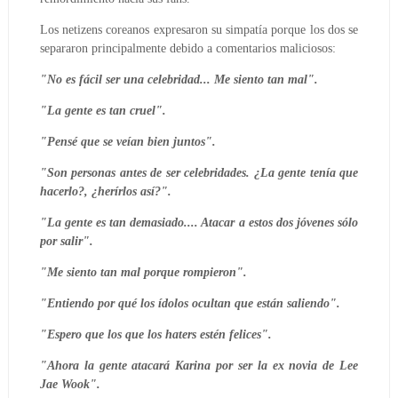
Los netizens coreanos expresaron su simpatía porque los dos se
separaron principalmente debido a comentarios maliciosos:
"No es fácil ser una celebridad... Me siento tan mal".
"La gente es tan cruel".
"Pensé que se veían bien juntos".
"Son personas antes de ser celebridades. ¿La gente tenía que
hacerlo?, ¿herírlos así?".
"La gente es tan demasiado.... Atacar a estos dos jóvenes sólo
por salir".
"Me siento tan mal porque rompieron".
"Entiendo por qué los ídolos ocultan que están saliendo".
"Espero que los que los haters estén felices".
"Ahora la gente atacará Karina por ser la ex novia de Lee
Jae Wook".