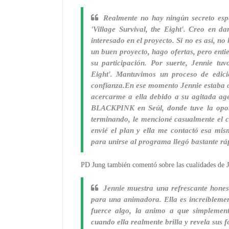
Realmente no hay ningún secreto espe
'Village Survival, the Eight'. Creo en da
interesado en el proyecto. Si no es así, n
un buen proyecto, hago ofertas, pero enti
su participación. Por suerte, Jennie tuv
Eight'. Mantuvimos un proceso de edici
confianza.En ese momento Jennie estaba oc
acercarme a ella debido a su agitada age
BLACKPINK en Seúl, donde tuve la opor
terminando, le mencioné casualmente el cas
envié el plan y ella me contactó esa mi
para unirse al programa llegó bastante rá
PD Jung también comentó sobre las cualidades de 
Jennie muestra una refrescante hones
para una animadora. Ella es increíblemen
fuerce algo, la animo a que simplement
cuando ella realmente brilla y revela sus f