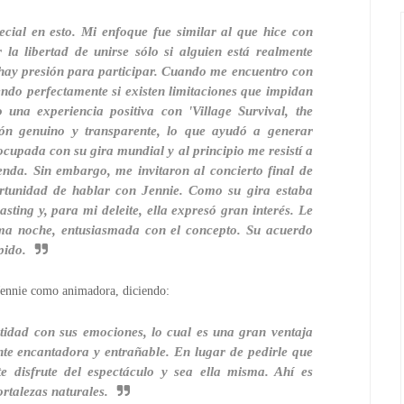
cial en esto. Mi enfoque fue similar al que hice con
r la libertad de unirse sólo si alguien está realmente
o hay presión para participar. Cuando me encuentro con
endo perfectamente si existen limitaciones que impidan
o una experiencia positiva con 'Village Survival, the
ón genuino y transparente, lo que ayudó a generar
upada con su gira mundial y al principio me resistí a
nda. Sin embargo, me invitaron al concierto final de
tunidad de hablar con Jennie. Como su gira estaba
ting y, para mi deleite, ella expresó gran interés. Le
sma noche, entusiasmada con el concepto. Su acuerdo
pido.
Jennie como animadora, diciendo:
tidad con sus emociones, lo cual es una gran ventaja
te encantadora y entrañable. En lugar de pedirle que
e disfrute del espectáculo y sea ella misma. Ahí es
ortalezas naturales.