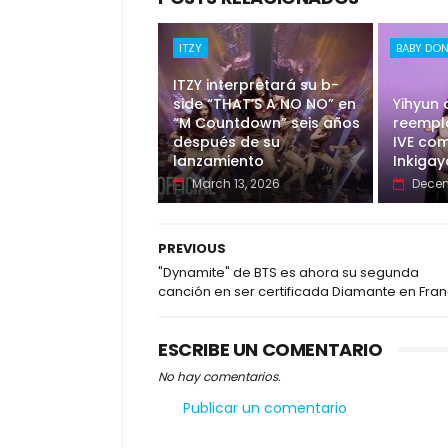
ITZY
BABY DO
ITZY interpretará su b-
side “THAT’S A NO NO” en
Yihyun
“M Countdown” seis años
reempl
después de su
IVE co
lanzamiento
Inkigay
March 13, 2026
Decem
PREVIOUS
"Dynamite" de BTS es ahora su segunda
canción en ser certificada Diamante en Fran
ESCRIBE UN COMENTARIO
No hay comentarios.
Publicar un comentario