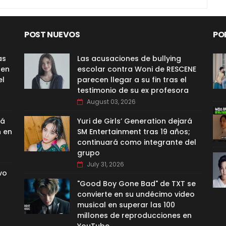
POST NUEVOS
PO
as
Las acusaciones de bullying
 en
escolar contra Woni de RESCENE
el
parecen llegar a su fin tras el
testimonio de su ex profesora
August 03, 2026
rá
Yuri de Girls’ Generation dejará
n en
SM Entertainment tras 19 años;
continuará como integrante del
grupo
July 31, 2026
vo
"Good Boy Gone Bad" de TXT se
convierte en su undécimo video
musical en superar las 100
millones de reproducciones en
YouTube