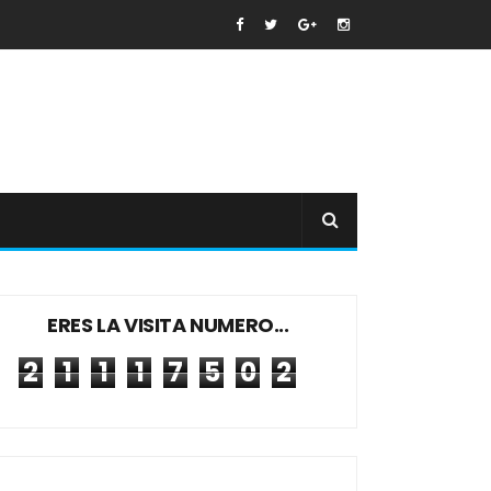
ERES LA VISITA NUMERO...
2
1
1
1
7
5
0
2