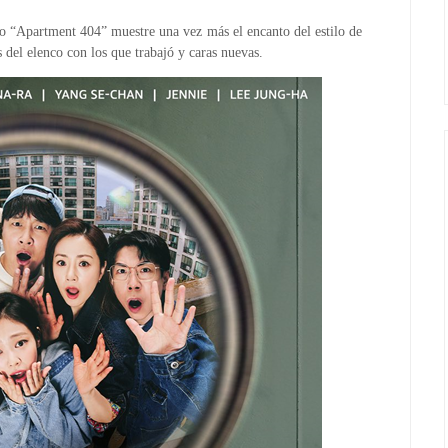
o “Apartment 404” muestre una vez más el encanto del estilo de
del elenco con los que trabajó y caras nuevas.