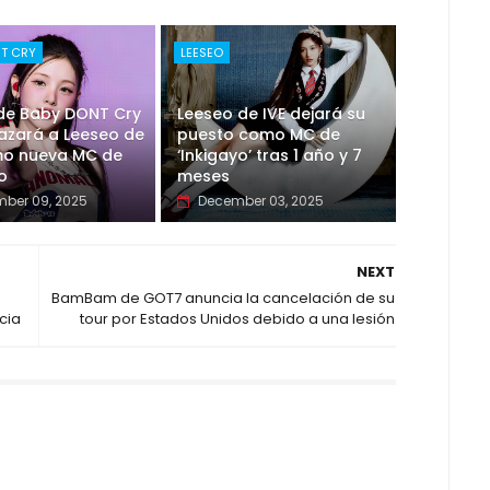
NT CRY
LEESEO
 de Baby DONT Cry
Leeseo de IVE dejará su
azará a Leeseo de
puesto como MC de
mo nueva MC de
‘Inkigayo’ tras 1 año y 7
o
meses
ber 09, 2025
December 03, 2025
NEXT
BamBam de GOT7 anuncia la cancelación de su
cia
tour por Estados Unidos debido a una lesión