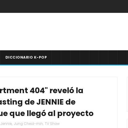
DICCIONARIO K-POP
rtment 404" reveló la
casting de JENNIE de
e que llegó al proyecto
Jennie
,
Jung Cheol-min
,
TV Show