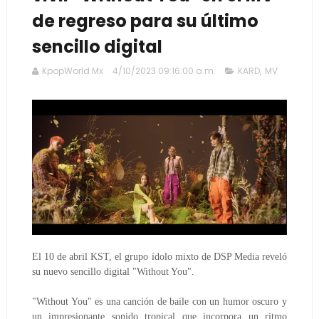
de regreso para su último
sencillo digital
KpopWorld Mx
4/10/2023 09:16:00 a.m.
KARD
,
MV
El 10 de abril KST, el grupo ídolo mixto de DSP Media reveló
su nuevo sencillo digital "Without You".
"Without You" es una canción de baile con un humor oscuro y
un impresionante sonido tropical que incorpora un ritmo