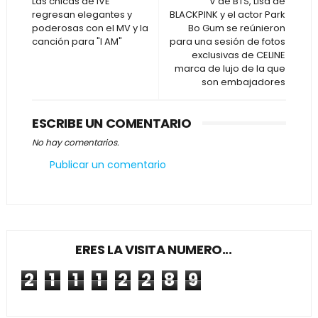
Las chicas de IVE
V de BTS, Lisa de
regresan elegantes y
BLACKPINK y el actor Park
poderosas con el MV y la
Bo Gum se reúnieron
canción para "I AM"
para una sesión de fotos
exclusivas de CELINE
marca de lujo de la que
son embajadores
ESCRIBE UN COMENTARIO
No hay comentarios.
Publicar un comentario
ERES LA VISITA NUMERO...
2
1
1
1
2
2
8
9