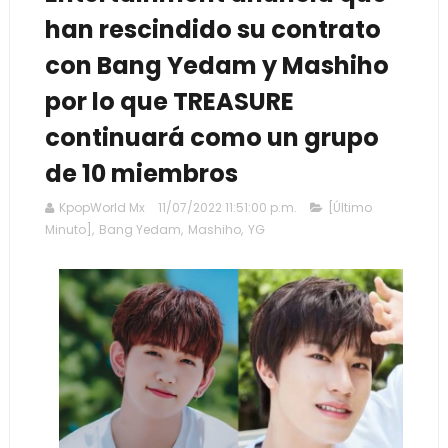
han rescindido su contrato
con Bang Yedam y Mashiho
por lo que TREASURE
continuará como un grupo
de 10 miembros
KpopWorld Mx
11/07/2022 11:51:00 p.m.
[Último
Minuto]
,
Bang Yedam
,
Mashiho
,
YG