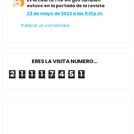
Es la cuarta The Go gos también
estuvo en la portada de la revista
23 de mayo de 2022 a las 11:13 p.m.
Publicar un comentario
ERES LA VISITA NUMERO...
2
1
1
1
7
4
5
1