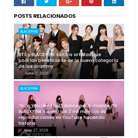
POSTS RELACIONADOS
BLACKPINK
BTS y BLACKPINK son los artistas que
podrían beneficiarse de la nueva categoría
de los Grammy
June 17, 2026
BLACKPINK
“How You Like That” dance performance de
BLACKPINK superó las 2 mil millones de
reproducciones en YouTube haciendo
historia
May 27, 2026