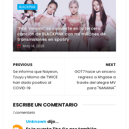
BLACKPINK
“Pink Venom” se convierte en la tercera
canción de BLACKPINK con mil millones de
transmisiones en spotify
May 14, 2026
PREVIOUS
NEXT
Se informa que Nayeon,
GOT7 hace un sincero
Tzuyu y Momo de TWICE
regreso a Ahgase a
han dado positivo al
través del alegre MV
COVID-19
para "NANANA"
ESCRIBE UN COMENTARIO
1 comentario
Unknown
dijo...