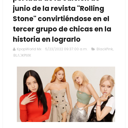
junio de la revista "Rolling
Stone" convirtiéndose en el
tercer grupo de chicas en la
historia en lograrlo
KpopWorld Mx
5/23/2022 09:37:00 a.m.
BlackPink
,
BLΛƆKPIИK