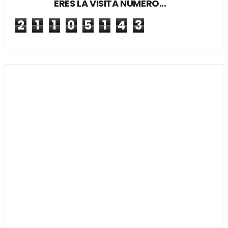
ERES LA VISITA NUMERO...
2
1
1
0
5
1
4
3