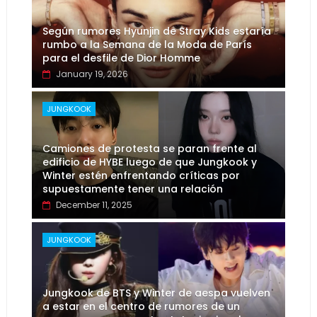
Según rumores Hyunjin de Stray Kids estaría
rumbo a la Semana de la Moda de París
para el desfile de Dior Homme
January 19, 2026
JUNGKOOK
Camiones de protesta se paran frente al
edificio de HYBE luego de que Jungkook y
Winter estén enfrentando críticas por
supuestamente tener una relación
December 11, 2025
JUNGKOOK
Jungkook de BTS y Winter de aespa vuelven
a estar en el centro de rumores de un