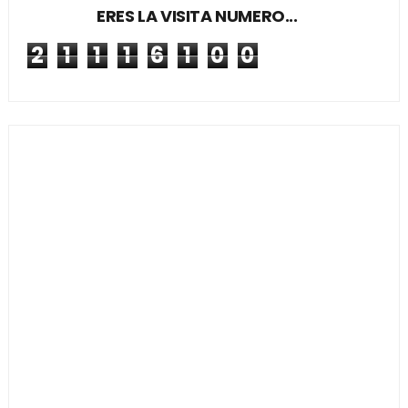
ERES LA VISITA NUMERO...
2
1
1
1
6
1
0
0