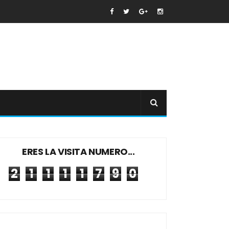
ERES LA VISITA NUMERO...
2
1
1
1
1
7
9
0