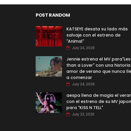
POST RANDOM
KATSEYE desata su lado más
salvaje con el estreno de
"Animal"
July 24, 2026
Jennie estrena el MV para"Les
than a Lover" con una historia
amor de verano que nunca ll
a comenzar
July 24, 2026
aespa llena de magia el vera
con el estreno de su MV japo
para "KISS N TELL"
July 23, 2026