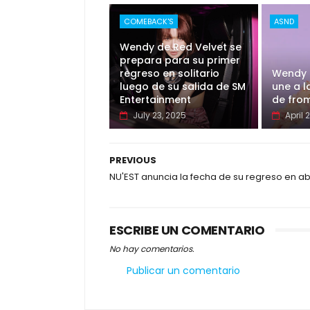
COMEBACK'S
ASND
Wendy de Red Velvet se
prepara para su primer
regreso en solitario
Wendy 
luego de su salida de SM
une a l
Entertainment
de fro
July 23, 2025
April 
PREVIOUS
NU'EST anuncia la fecha de su regreso en abr
ESCRIBE UN COMENTARIO
No hay comentarios.
Publicar un comentario