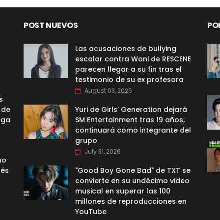
POST NUEVOS
PO
Las acusaciones de bullying
escolar contra Woni de RESCENE
parecen llegar a su fin tras el
testimonio de su ex profesora
August 03, 2026
s
 de
Yuri de Girls’ Generation dejará
ega
SM Entertainment tras 19 años;
continuará como integrante del
grupo
July 31, 2026
no
nés
"Good Boy Gone Bad" de TXT se
convierte en su undécimo video
musical en superar las 100
millones de reproducciones en
YouTube