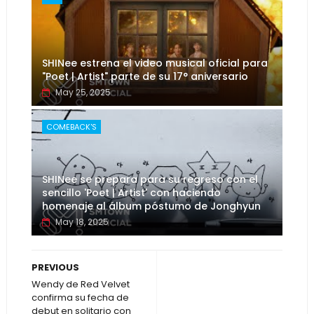
SHINee estrena el video musical oficial para
"Poet | Artist" parte de su 17° aniversario
May 25, 2025
COMEBACK'S
SHINee se prepara para su regreso con el
sencillo 'Poet | Artist' con haciendo
homenaje al álbum póstumo de Jonghyun
May 18, 2025
PREVIOUS
Wendy de Red Velvet
confirma su fecha de
debut en solitario con