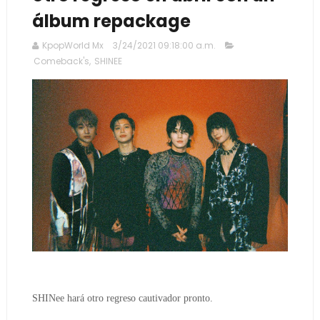
álbum repackage
KpopWorld Mx
3/24/2021 09:18:00 a.m.
Comeback's
,
SHINEE
SHINee hará otro regreso cautivador pronto.