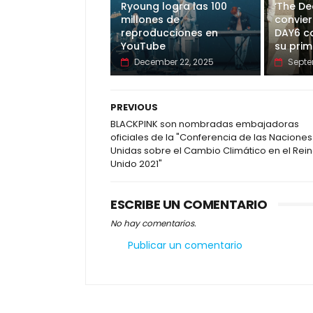
Ryoung logra las 100
‘The De
millones de
convier
reproducciones en
DAY6 c
YouTube
su prim
December 22, 2025
Septe
PREVIOUS
BLACKPINK son nombradas embajadoras
oficiales de la "Conferencia de las Naciones
Unidas sobre el Cambio Climático en el Rei
Unido 2021"
ESCRIBE UN COMENTARIO
No hay comentarios.
Publicar un comentario