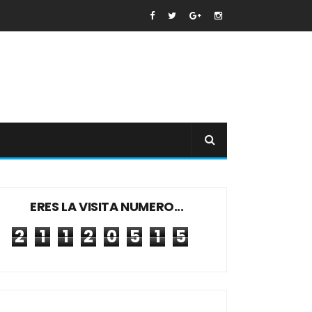
ERES LA VISITA NUMERO...
2
1
1
2
0
5
1
5