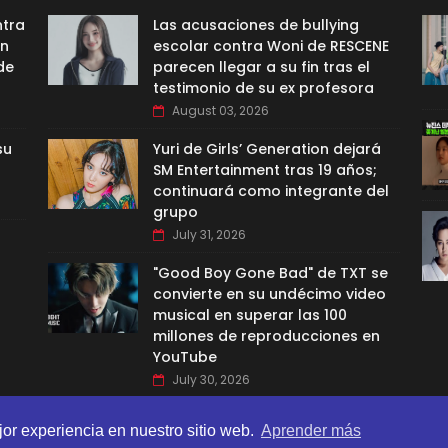
ntra
Las acusaciones de bullying
ón
escolar contra Woni de RESCENE
de
parecen llegar a su fin tras el
testimonio de su ex profesora
August 03, 2026
su
Yuri de Girls’ Generation dejará
SM Entertainment tras 19 años;
continuará como integrante del
grupo
July 31, 2026
"Good Boy Gone Bad" de TXT se
convierte en su undécimo video
musical en superar las 100
millones de reproducciones en
YouTube
July 30, 2026
jor experiencia en nuestro sitio web.
Aprender más
BI TEMPLATES