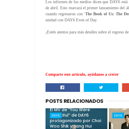
Los informes de los medios dicen que DAY6 está a
de abril.
Esto marcará el primer lanzamiento del 
cuando regresaron con '
The Book of Us: The D
unidad con DAY6 Even of Day.
¡Estén atentos para más detalles sobre el regreso
Comparte este artículo, ayúdanos a crecer
POSTS RELACIONADOS
El MV de “You Were
Beautiful” de DAY6
DAY6
DAY6
protagonizado por Choi
Woo Shik y Jang Hui