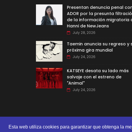
Presentan denuncia penal co
ADOR por la presunta filtraci
de la información migratoria 
Hanni de NewJeans
July 28, 2026
Taemin anuncia su regreso y 
próxima gira mundial
July 24, 2026
KATSEYE desata su lado más
salvaje con el estreno de
"Animal"
July 24, 2026
Esta web utiliza cookies para garantizar que obtenga la me
CREATED BY
SORATEMPLATES
| DISTRIBUTED BY
GOOYAA