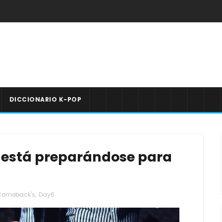
DICCIONARIO K-POP
 está preparándose para
Comeback's
,
Day6