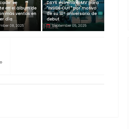
cade’ se
DAY6 estrena el MV para
te en el álbum de
"INSIDE OUT" por motivo
on más ventas en
de su 10º aniversario de
er día
debut
mber 08, 2025
September 05, 2025
no