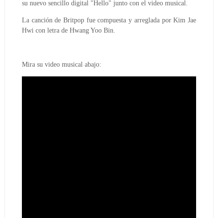
su nuevo sencillo digital "Hello" junto con el video musical.
La canción de Britpop fue compuesta y arreglada por Kim Jae
Hwi con letra de Hwang Yoo Bin.
Mira su video musical abajo: