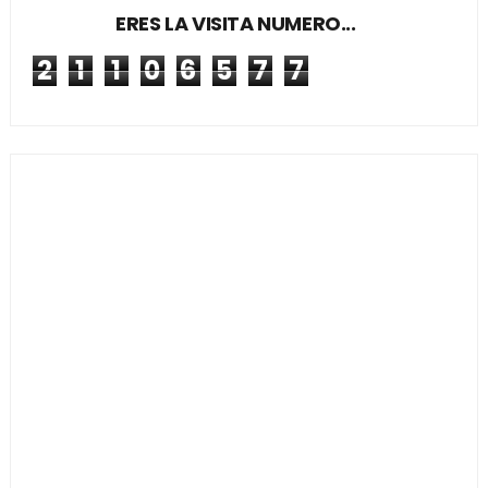
ERES LA VISITA NUMERO...
2
1
1
0
6
5
7
7