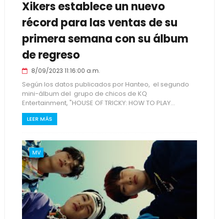
Xikers establece un nuevo
récord para las ventas de su
primera semana con su álbum
de regreso
8/09/2023 11:16:00 a.m.
Según los datos publicados por Hanteo, el segundo
mini-álbum del grupo de chicos de KQ
Entertainment, "HOUSE OF TRICKY: HOW TO PLAY...
LEER MÁS
MV