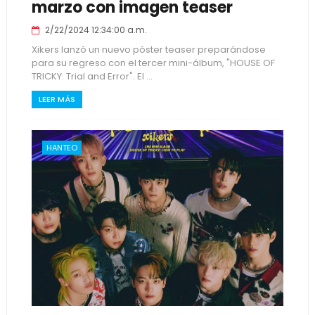
marzo con imagen teaser
2/22/2024 12:34:00 a.m.
Xikers lanzó un nuevo póster teaser preparándose
para su regreso con el tercer mini-álbum, "HOUSE OF
TRICKY: Trial and Error". El ...
LEER MÁS
HANTEO