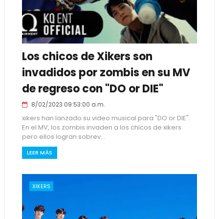
Los chicos de Xikers son
invadidos por zombis en su MV
de regreso con "DO or DIE"
8/02/2023 09:53:00 a.m.
xikers han lanzado su video musical para "DO or DIE".
En el MV, los zombis invaden a los chicos de xikers
pero ellos logran sobrev...
LEER MÁS
XIKERS