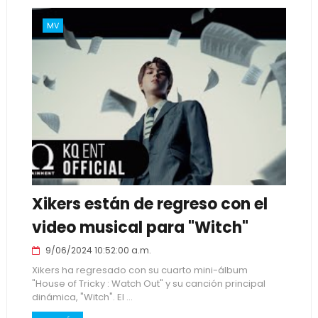
MV
Xikers están de regreso con el
video musical para "Witch"
9/06/2024 10:52:00 a.m.
Xikers ha regresado con su cuarto mini-álbum
"House of Tricky : Watch Out" y su canción principal
dinámica, "Witch". El ...