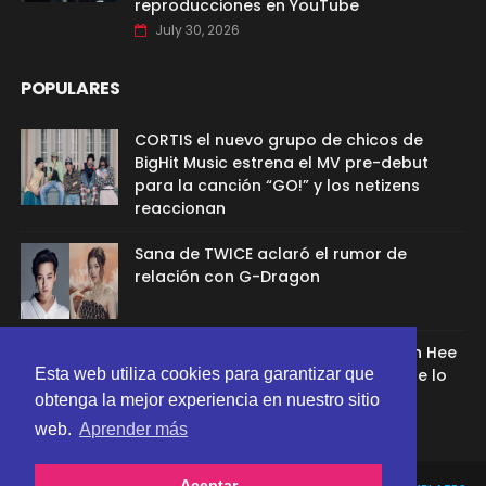
reproducciones en YouTube
July 30, 2026
POPULARES
CORTIS el nuevo grupo de chicos de
BigHit Music estrena el MV pre-debut
para la canción “GO!” y los netizens
reaccionan
Sana de TWICE aclaró el rumor de
relación con G-Dragon
Ex aprendíz de ADOR afirmó que Min Hee
Esta web utiliza cookies para garantizar que
Jin la despidió porque su chamán se lo
recomendó
obtenga la mejor experiencia en nuestro sitio
web.
Aprender más
Aceptar