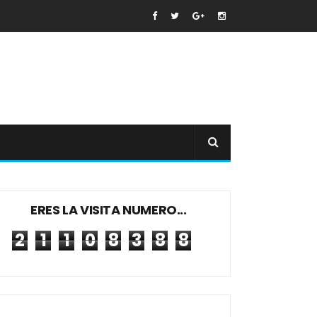
ERES LA VISITA NUMERO...
2
1
1
0
8
3
8
8