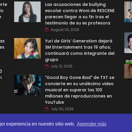
erte
Las acusaciones de bullying
do
escolar contra Woni de RESCENE
e
parecen llegar a su fin tras el
testimonio de su ex profesora
August 03, 2026
las
Yuri de Girls’ Generation dejará
es
SM Entertainment tras 19 años;
continuará como integrante del
grupo
July 31, 2026
0
n
"Good Boy Gone Bad" de TXT se
convierte en su undécimo video
musical en superar las 100
millones de reproducciones en
YouTube
July 30, 2026
jor experiencia en nuestro sitio web.
Aprender más
BI TEMPLATES