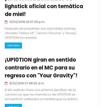
lighstick oficial con temática
de miel!
10/02/2019 03:37:00 p.m.
Después de presentar sus adorables colores
oficiales 'Yellow UP', 'Lemon Chrome' y 'Honey',
UP10TION ha revelad...
LEER MÁS
¡UP10TION giran en sentido
contrario en el MC para su
regreso con "Your Gravity"!
8/22/2019 07:48:00 a.m.
El MV está en línea con el tema del título de la
canción ya que los miembros de UP10TION se
encuentran volteados a medida que su entorn...
LEER MÁS