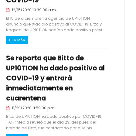
COVID-19
12/15/2020 10:39:00 a.m.
El 15 de diciembre, la agencia de UP10TION
anunció que Xiao dio positivo al COVID-19. Bitto y
Kogyeol de UP10TION habían dado positivo previ...
LEER MÁS
Se reporta que Bitto de
UP10TION ha dado positivo al
COVID-19 y entrará
inmediatamente en
cuarentena
11/29/2020 11:59:00 p.m.
Bitto de UP10TION ha dado positivo por COVID-19.
T.O.P Media reveló que el día 29, después del
horario de Bitto, fue contactado por el Minis...