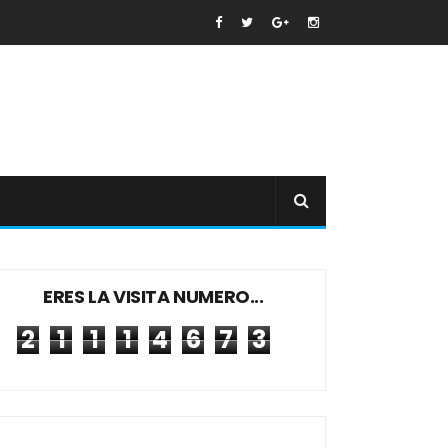
ERES LA VISITA NUMERO...
2
1
1
1
4
6
7
3