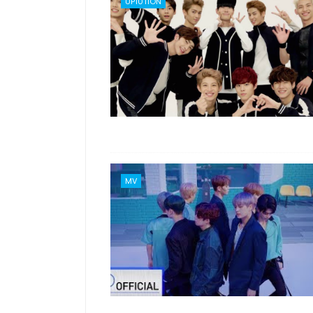
UP10TION
MV