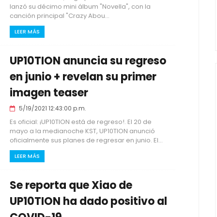
lanzó su décimo mini álbum "Novella", con la
canción principal "Crazy Abou...
LEER MÁS
UP10TION anuncia su regreso
en junio + revelan su primer
imagen teaser
5/19/2021 12:43:00 p.m.
Es oficial: ¡UP10TION está de regreso!. El 20 de
mayo a la medianoche KST, UP10TION anunció
oficialmente sus planes de regresar en junio. El...
LEER MÁS
Se reporta que Xiao de
UP10TION ha dado positivo al