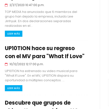
2/27/2023 10:47:00 p.m.
TOP MEDIA ha anunciado que 6 miembros del
grupo han dejado la empresa, incluido Lee
Jinhyuk. En dos declaraciones separadas
realizadas en el...
LEER MÁS
UP10TION hace su regreso
con el MV para "What If Love"
10/12/2022 12:17:00 p.m.
UP10TION ha estrenado su video musical para
"What If Love". En el MV, UP10TION dispara su
oportunidad a múltiples conceptos. ...
LEER MÁS
Descubre que grupos de