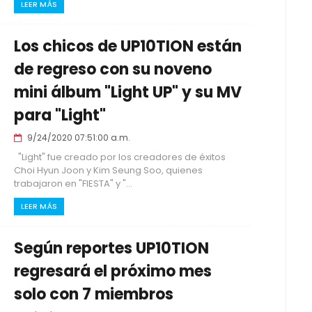
LEER MÁS
Los chicos de UP10TION están
de regreso con su noveno
mini álbum "Light UP" y su MV
para "Light"
9/24/2020 07:51:00 a.m.
"Light" fue creado por los creadores de éxitos
Choi Hyun Joon y Kim Seung Soo, quienes
trabajaron en "FIESTA" y "...
LEER MÁS
Según reportes UP10TION
regresará el próximo mes
solo con 7 miembros