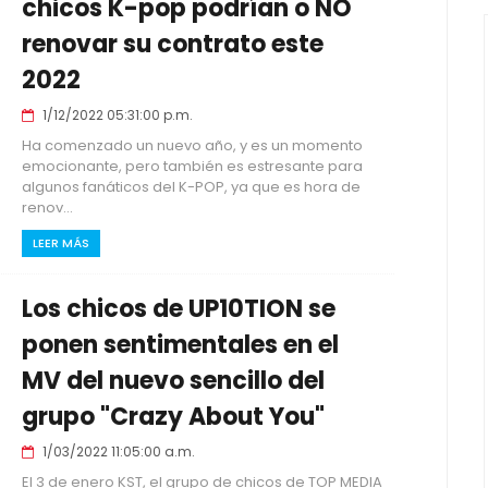
chicos K-pop podrían o NO
renovar su contrato este
2022
1/12/2022 05:31:00 p.m.
Ha comenzado un nuevo año, y es un momento
emocionante, pero también es estresante para
algunos fanáticos del K-POP, ya que es hora de
renov...
LEER MÁS
Los chicos de UP10TION se
ponen sentimentales en el
MV del nuevo sencillo del
grupo "Crazy About You"
1/03/2022 11:05:00 a.m.
El 3 de enero KST, el grupo de chicos de TOP MEDIA