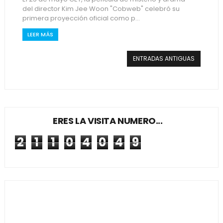
del director Kim Jee Woon "Cobweb" celebró su
primera proyección oficial como p...
LEER MÁS
ENTRADAS ANTIGUAS
ERES LA VISITA NUMERO...
2
1
1
0
4
0
4
9