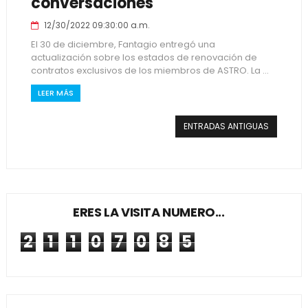
conversaciones
12/30/2022 09:30:00 a.m.
El 30 de diciembre, Fantagio entregó una
actualización sobre los estados de renovación de
contratos exclusivos de los miembros de ASTRO. La ...
LEER MÁS
ENTRADAS ANTIGUAS
ERES LA VISITA NUMERO...
2
1
1
0
7
0
8
5