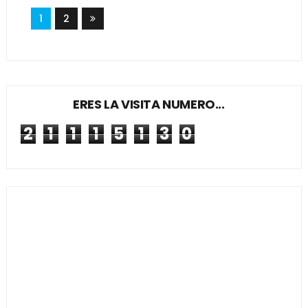
1
2
ERES LA VISITA NUMERO...
2
1
1
1
5
1
3
0