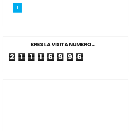
1
ERES LA VISITA NUMERO...
2
1
1
1
6
9
9
6