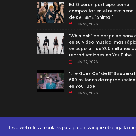
Ed Sheeran participó como
compositor en el nuevo sencil
de KATSEYE "Animal"
July 23, 2026
"Whiplash" de aespa se convi
en su video musical más rápi
en superar las 300 millones d
reproducciones en YouTube
July 22, 2026
"Life Goes On" de BTS supera 
600 millones de reproduccion
en YouTube
July 22, 2026
Esta web utiliza cookies para garantizar que obtenga la me
CREATED BY
SORATEMPLATES
| DISTRIBUTED BY
GOOYAA