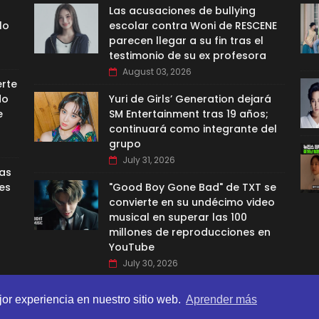
Las acusaciones de bullying
lo
escolar contra Woni de RESCENE
parecen llegar a su fin tras el
testimonio de su ex profesora
August 03, 2026
erte
do
Yuri de Girls’ Generation dejará
e
SM Entertainment tras 19 años;
continuará como integrante del
grupo
July 31, 2026
las
es
"Good Boy Gone Bad" de TXT se
convierte en su undécimo video
musical en superar las 100
millones de reproducciones en
YouTube
July 30, 2026
jor experiencia en nuestro sitio web.
Aprender más
BI TEMPLATES