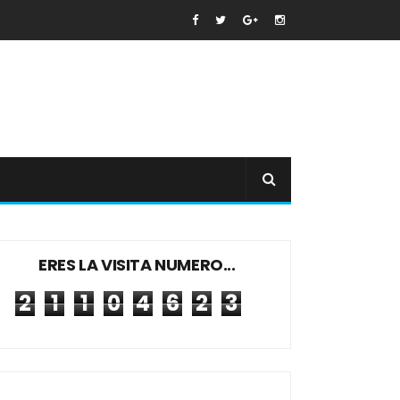
ERES LA VISITA NUMERO...
2
1
1
0
4
6
2
3