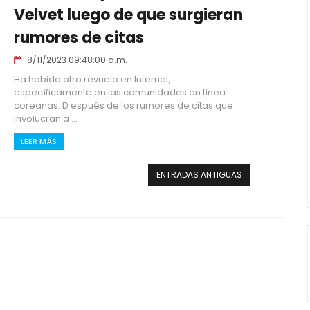
Velvet luego de que surgieran
rumores de citas
8/11/2023 09:48:00 a.m.
Ha habido otro revuelo en Internet,
específicamente en las comunidades en línea
coreanas. D espués de los rumores de citas que
involucran a ...
LEER MÁS
ENTRADAS ANTIGUAS