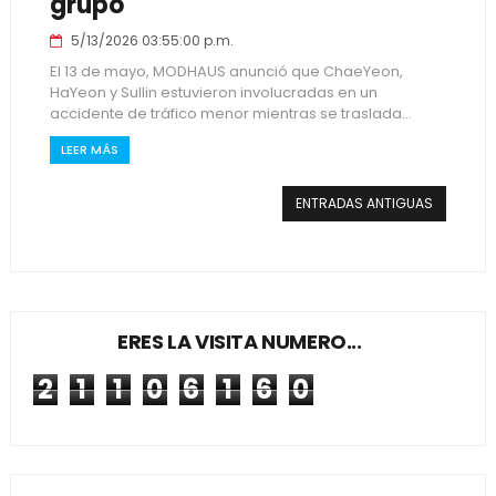
grupo
5/13/2026 03:55:00 p.m.
El 13 de mayo, MODHAUS anunció que ChaeYeon,
HaYeon y Sullin estuvieron involucradas en un
accidente de tráfico menor mientras se traslada...
LEER MÁS
ENTRADAS ANTIGUAS
ERES LA VISITA NUMERO...
2
1
1
0
6
1
6
0