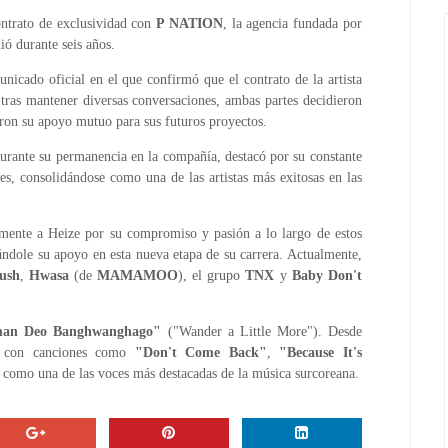
ontrato de exclusividad con
P NATION
, la agencia fundada por
ió durante seis años.
cado oficial en el que confirmó que el contrato de la artista
 tras mantener diversas conversaciones, ambas partes decidieron
ron su apoyo mutuo para sus futuros proyectos.
urante su permanencia en la compañía, destacó por su constante
nes, consolidándose como una de las artistas más exitosas en las
mente a Heize por su compromiso y pasión a lo largo de estos
ándole su apoyo en esta nueva etapa de su carrera. Actualmente,
ush
,
Hwasa
(de
MAMAMOO
), el grupo
TNX
y
Baby Don't
an Deo Banghwanghago"
("Wander a Little More"). Desde
ia con canciones como
"Don't Come Back"
,
"Because It's
n como una de las voces más destacadas de la música surcoreana.