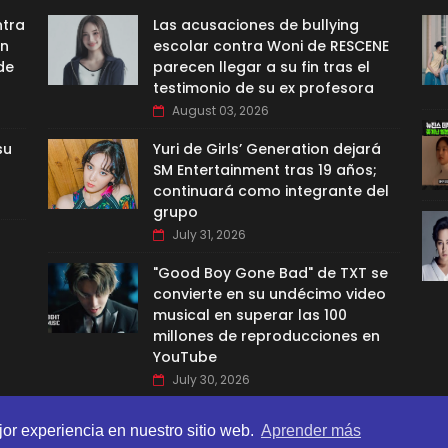
ntra
Las acusaciones de bullying
ón
escolar contra Woni de RESCENE
de
parecen llegar a su fin tras el
testimonio de su ex profesora
August 03, 2026
su
Yuri de Girls’ Generation dejará
SM Entertainment tras 19 años;
continuará como integrante del
grupo
July 31, 2026
"Good Boy Gone Bad" de TXT se
convierte en su undécimo video
musical en superar las 100
millones de reproducciones en
YouTube
July 30, 2026
jor experiencia en nuestro sitio web.
Aprender más
BI TEMPLATES