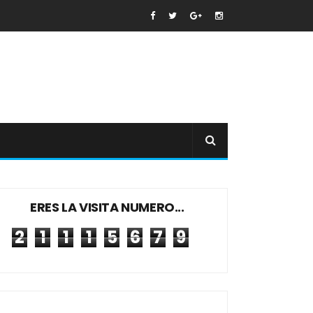
ERES LA VISITA NUMERO...
2
1
1
1
5
6
7
9