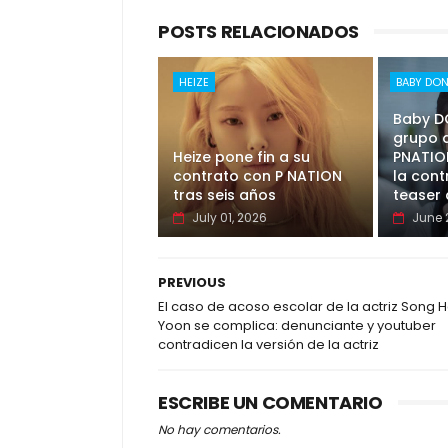
POSTS RELACIONADOS
HEIZE
BABY DO
Baby D
grupo 
Heize pone fin a su
PNATION
contrato con P NATION
la cont
tras seis años
teaser 
July 01, 2026
June 
PREVIOUS
El caso de acoso escolar de la actriz Song 
Yoon se complica: denunciante y youtuber
contradicen la versión de la actriz
ESCRIBE UN COMENTARIO
No hay comentarios.