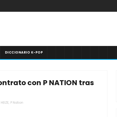
DICCIONARIO K-POP
contrato con P NATION tras
HEIZE
,
P Nation