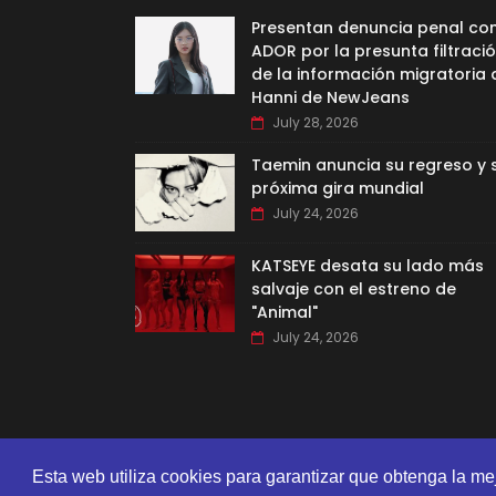
Presentan denuncia penal co
ADOR por la presunta filtraci
de la información migratoria 
Hanni de NewJeans
July 28, 2026
Taemin anuncia su regreso y 
próxima gira mundial
July 24, 2026
KATSEYE desata su lado más
salvaje con el estreno de
"Animal"
July 24, 2026
Esta web utiliza cookies para garantizar que obtenga la me
CREATED BY
SORATEMPLATES
| DISTRIBUTED BY
GOOYAA