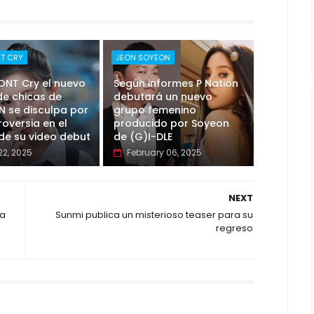
NT CRY
JEON SOYEON
ONT Cry el nuevo
Según informes P Nation
de chicas de
debutará un nuevo
 se disculpa por
grupo femenino
roversia en el
producido por Soyeon
de su video debut
de (G)I-DLE
22, 2025
February 06, 2025
NEXT
Ha
Sunmi publica un misterioso teaser para su
regreso