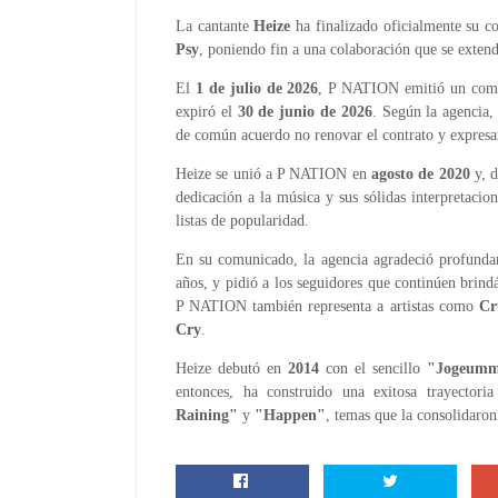
La cantante
Heize
ha finalizado oficialmente su c
Psy
, poniendo fin a una colaboración que se extend
El
1 de julio de 2026
, P NATION emitió un comuni
expiró el
30 de junio de 2026
. Según la agencia,
de común acuerdo no renovar el contrato y expresa
Heize se unió a P NATION en
agosto de 2020
y, d
dedicación a la música y sus sólidas interpretacio
listas de popularidad.
En su comunicado, la agencia agradeció profunda
años, y pidió a los seguidores que continúen brind
P NATION también representa a artistas como
Cr
Cry
.
Heize debutó en
2014
con el sencillo
"Jogeumm
entonces, ha construido una exitosa trayector
Raining"
y
"Happen"
, temas que la consolidaro