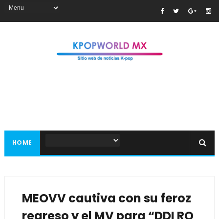
HOME
MEOVV cautiva con su feroz
regreso y el MV para “DDI RO