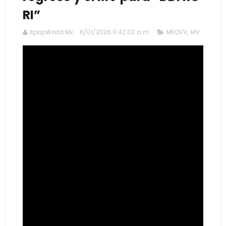
RI”
KpopWorld Mx
6/01/2026 11:42:00 a.m.
MEOVV
,
MV