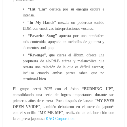
“Hit ’Em”
destaca por su energía oscura e
intensa.
“In My Hands”
mezcla un poderoso sonido
EDM con emotivas interpretaciones vocales.
“Favorite Song”
apuesta por una atmósfera
más contenida, apoyada en melodías de guitarra y
elementos soul-pop.
“Revenge”
, que cierra el álbum, ofrece una
propuesta de alt-R&B etérea y melancólica que
retrata una relación de la que es difícil escapar,
incluso cuando ambas partes saben que no
terminará bien.
El grupo cerró 2025 con el éxito
“BURNING UP”
,
consolidando una serie de logros importantes durante sus
primeros años de carrera. Poco después de lanzar
“MY EYES
OPEN VVIDE”
, también debutaron en el mercado japonés
con el sencillo
“ME ME ME”
, realizado en colaboración con
la empresa japonesa
KAO Corporation
.