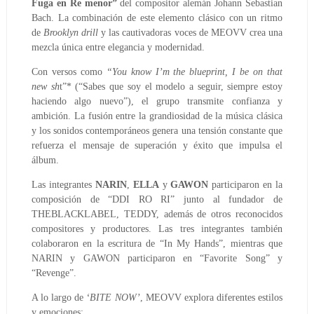
Fuga en Re menor”
del compositor alemán
Johann Sebastian
Bach
. La combinación de este elemento clásico con un ritmo
de
Brooklyn drill
y las cautivadoras voces de MEOVV crea una
mezcla única entre elegancia y modernidad.
Con versos como
“You know I’m the blueprint, I be on that
new sh
t”* (“Sabes que soy el modelo a seguir, siempre estoy
haciendo algo nuevo”), el grupo transmite confianza y
ambición. La fusión entre la grandiosidad de la música clásica
y los sonidos contemporáneos genera una tensión constante que
refuerza el mensaje de superación y éxito que impulsa el
álbum.
Las integrantes
NARIN
,
ELLA
y
GAWON
participaron en la
composición de “DDI RO RI” junto al fundador de
THEBLACKLABEL
,
TEDDY
, además de otros reconocidos
compositores y productores. Las tres integrantes también
colaboraron en la escritura de “In My Hands”, mientras que
NARIN y GAWON participaron en “Favorite Song” y
“Revenge”.
A lo largo de
‘BITE NOW’
, MEOVV explora diferentes estilos
y emociones: