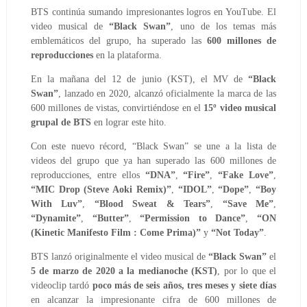
BTS
continúa sumando impresionantes logros en YouTube. El
video musical de
“Black Swan”
, uno de los temas más
emblemáticos del grupo, ha superado las
600 millones de
reproducciones
en la plataforma.
En la mañana del 12 de junio (KST), el MV de
“Black
Swan”
, lanzado en 2020, alcanzó oficialmente la marca de las
600 millones de vistas, convirtiéndose en el
15º video musical
grupal de BTS
en lograr este hito.
Con este nuevo récord, “Black Swan” se une a la lista de
videos del grupo que ya han superado las 600 millones de
reproducciones, entre ellos
“DNA”
,
“Fire”
,
“Fake Love”
,
“MIC Drop (Steve Aoki Remix)”
,
“IDOL”
,
“Dope”
,
“Boy
With Luv”
,
“Blood Sweat & Tears”
,
“Save Me”
,
“Dynamite”
,
“Butter”
,
“Permission to Dance”
,
“ON
(Kinetic Manifesto Film : Come Prima)”
y
“Not Today”
.
BTS lanzó originalmente el video musical de
“Black Swan”
el
5 de marzo de 2020 a la medianoche (KST)
, por lo que el
videoclip tardó
poco más de seis años, tres meses y siete días
en alcanzar la impresionante cifra de 600 millones de