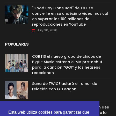
"Good Boy Gone Bad" de TXT se
convierte en su undécimo video musical
en superar las 100 millones de
reproducciones en YouTube
July 30, 2026
POPULARES
CORTIS el nuevo grupo de chicos de
BigHit Music estrena el MV pre-debut
para la canción “GO!” y los netizens
reaccionan
Sana de TWICE aclaró el rumor de
relación con G-Dragon
Ex aprendíz de ADOR afirmó que Min Hee
Jin la despidió porque su chamán se lo
Esta web utiliza cookies para garantizar que