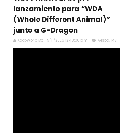
lanzamiento para “WDA
(Whole Different Animal)”
junto a G-Dragon
KpopWorld Mx
5/11/2026 12:48:00 p.m.
Aespa
,
MV