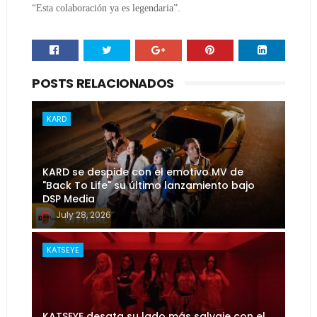
“Esta colaboración ya es legendaria”.
POSTS RELACIONADOS
KARD
KARD se despide con el emotivo MV de
"Back To Life" su último lanzamiento bajo
DSP Media
July 28, 2026
KATSEYE
KATSEYE desata su lado más salvaje con el