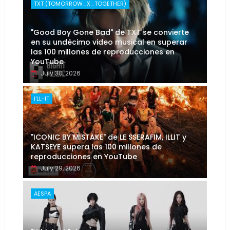
TXT (TOMORROW_X_TOGETHER)
"Good Boy Gone Bad" de TXT se convierte
en su undécimo video musical en superar
las 100 millones de reproducciones en
YouTube
July 30, 2026
I'LL-IT
"ICONIC BY MISTAKE" de LE SSERAFIM, ILLIT y
KATSEYE supera las 100 millones de
reproducciones en YouTube
July 29, 2026
AESPA