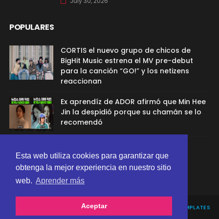
July 30, 2026
POPULARES
CORTIS el nuevo grupo de chicos de
BigHit Music estrena el MV pre-debut
para la canción “GO!” y los netizens
reaccionan
Ex aprendíz de ADOR afirmó que Min Hee
Jin la despidió porque su chamán se lo
recomendó
Sana de TWICE aclaró el rumor de
Esta web utiliza cookies para garantizar que
relación con G-Dragon
obtenga la mejor experiencia en nuestro sitio
web.
Aprender más
Aceptar
CREATED BY
SORATEMPLATES
| DISTRIBUTED BY
GOOYAABI TEMPLATES