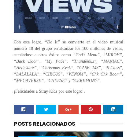
Con este logro,
“Do It”
se convierte en el video musical
número 18 del grupo en alcanzar los 100 millones de vistas,
sumándose a otros éxitos como
“God’s Menu”
,
“MIROH”
,
“Back Door”
,
“My Pace”
,
“Thunderous”
,
“MANIAC”
,
“Hellevator”
,
“Christmas EveL”
,
“CASE 143”
,
“S-Class”
,
“LALALALA”
,
“CIRCUS”
,
“VENOM”
,
“Chk Chk Boom”
,
“MEGAVERSE”
,
“CHEESE”
y
“CEREMONY”
.
¡Felicidades a Stray Kids por este logro!.
POSTS RELACIONADOS