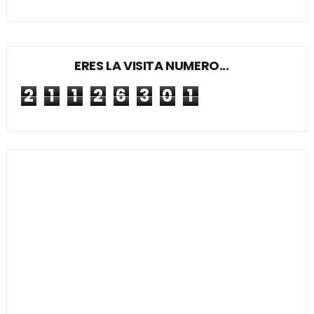
ERES LA VISITA NUMERO...
2
1
1
2
6
3
0
1