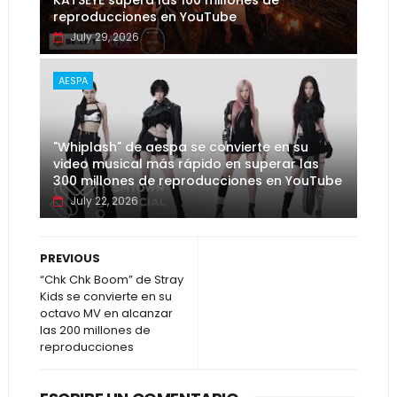
reproducciones en YouTube
July 29, 2026
AESPA
"Whiplash" de aespa se convierte en su
video musical más rápido en superar las
300 millones de reproducciones en YouTube
July 22, 2026
PREVIOUS
“Chk Chk Boom” de Stray
Kids se convierte en su
octavo MV en alcanzar
las 200 millones de
reproducciones