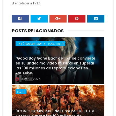
¡Felicidades a IVE!.
POSTS RELACIONADOS
TXT (TOMORROW_X_TOGETHER)
"Good Boy Gone Bad" de TXT se convierte
en su undécimo video musical en superar
las 100 millones de reproducciones en
YouTube
July 30, 2026
I'LL-IT
"ICONIC BY MISTAKE" de LE SSERAFIM, ILLIT y
KATSEYE supera las 100 millones de