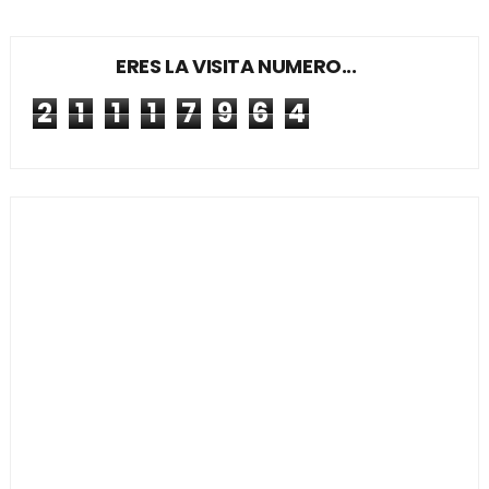
ERES LA VISITA NUMERO...
2
1
1
1
7
9
6
4