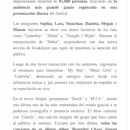
impresionante multitud de
85,000 personas
, marcando así
la
audiencia más grande jamás registrada en una
presentación diurna
del festival.
Las integrantes
Sophia, Lara, Yoonchae, Daniela, Megan
y
Manon
iniciaron su show con éxitos favoritos de los fans
como
"Gameboy"
,
"Debut"
y
"Tonight I Might"
. Durante la
interpretación de
"Debut"
, sorprendieron con una nueva
sección de breakdance que captó de inmediato la atención del
público.
Luego de una breve interacción con los asistentes, regresaron
al escenario para interpretar
"My Way"
,
"Mean Girls"
y
"Gabriela"
, destacando un enérgico dance break con
influencias latinas y, por primera vez, bailarines de respaldo en
su espectáculo en vivo.
En el tercer bloque, presentaron
"Touch"
y
"M.I.A."
, siendo
esta última una de las más comentadas del evento gracias a su
poderosa coreografía y presencia escénica. El show culminó
con
"Gnarly"
, una canción insignia del grupo que hizo cantar
al público al unísono. Excepto por esta última,
todas las
canciones de su álbum debut 'Beautiful Chaos' fueron