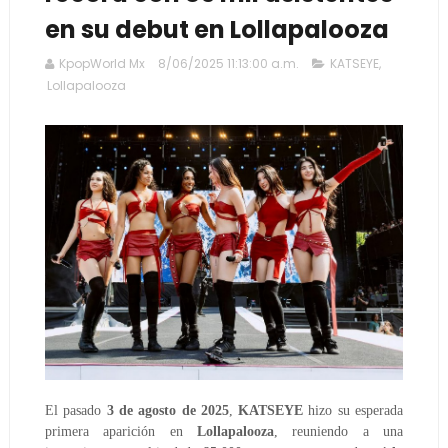
en su debut en Lollapalooza
KpopWorld Mx
8/06/2025 11:13:00 a.m.
KATSEYE
,
Lollapalooza
El pasado
3 de agosto de 2025
,
KATSEYE
hizo su esperada
primera aparición en
Lollapalooza
, reuniendo a una