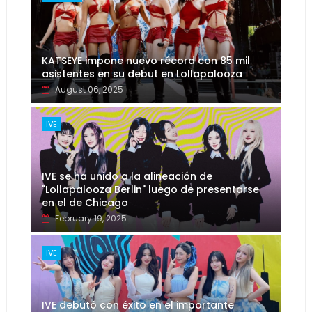
KATSEYE impone nuevo récord con 85 mil
asistentes en su debut en Lollapalooza
August 06, 2025
IVE
IVE se ha unido a la alineación de
"Lollapalooza Berlin" luego de presentarse
en el de Chicago
February 19, 2025
IVE
IVE debutó con éxito en el importante