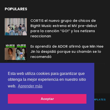
POPULARES
CORTIS el nuevo grupo de chicos de
BigHit Music estrena el MV pre-debut
para la canción “GO!” y los netizens
reaccionan
Ex aprendíz de ADOR afirmó que Min Hee
Jin la despidió porque su chamán se lo
recomendó
Sana de TWICE aclaró el rumor de
relación con G-Dragon
Esta web utiliza cookies para garantizar que
obtenga la mejor experiencia en nuestro sitio
web.
Aprender más
Aceptar
CREATED BY
SORATEMPLATES
| DISTRIBUTED BY
GOOYAABI TEMPLATES