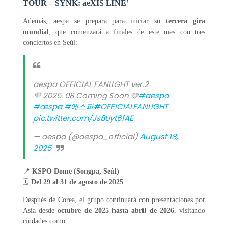
TOUR – SYNK: aeXIS LINE’
Además, aespa se prepara para iniciar su
tercera gira
mundial
, que comenzará a finales de este mes con tres
conciertos en Seúl:
aespa OFFICIAL FANLIGHT ver.2
💜 2025. 08 Coming Soon 🩵
#aespa
#æspa
#에스파
#OFFICIALFANLIGHT
pic.twitter.com/Js8Uyt6fAE
— aespa (@aespa_official)
August 18,
2025
📍
KSPO Dome (Songpa, Seúl)
🗓️
Del 29 al 31 de agosto de 2025
Después de Corea, el grupo continuará con presentaciones por
Asia desde
octubre de 2025 hasta abril de 2026
, visitando
ciudades como: