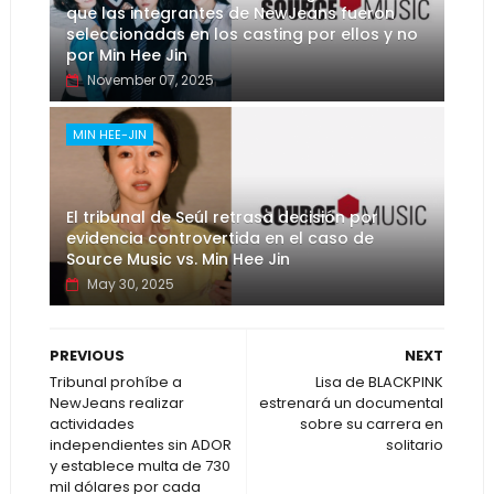
que las integrantes de NewJeans fueron
seleccionadas en los casting por ellos y no
por Min Hee Jin
November 07, 2025
MIN HEE-JIN
El tribunal de Seúl retrasa decisión por
evidencia controvertida en el caso de
Source Music vs. Min Hee Jin
May 30, 2025
PREVIOUS
NEXT
Tribunal prohíbe a
Lisa de BLACKPINK
NewJeans realizar
estrenará un documental
actividades
sobre su carrera en
independientes sin ADOR
solitario
y establece multa de 730
mil dólares por cada