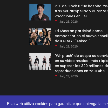
P.O. de Block B fue hospitaliz
tras ser atropellado durante 
vacaciones en Jeju
July 23, 2026
Ed Sheeran participó como
compositor en el nuevo sencil
de KATSEYE "Animal"
July 23, 2026
"Whiplash" de aespa se convi
en su video musical más rápi
en superar las 300 millones d
reproducciones en YouTube
July 22, 2026
Esta web utiliza cookies para garantizar que obtenga la me
CREATED BY
SORATEMPLATES
| DISTRIBUTED BY
GOOYAA