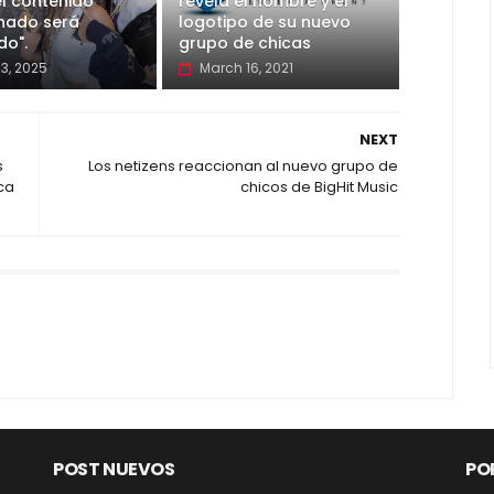
l contenido
revela el nombre y el
onado será
logotipo de su nuevo
do".
grupo de chicas
03, 2025
March 16, 2021
NEXT
s
Los netizens reaccionan al nuevo grupo de
ca
chicos de BigHit Music
POST NUEVOS
PO