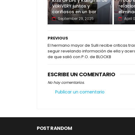
KISS OF LIFE y Kangmin de
"Todo e
VERIVERY juntos y
relaci
cariñosos en un bar
elimina
September 29, 2025
April 
PREVIOUS
El hermano mayor de Sulli recibe criticas tra
seguir revelando información de ella y acer
de que salió con P.O. de BLOCKB
ESCRIBE UN COMENTARIO
No hay comentarios.
Publicar un comentario
POST RANDOM