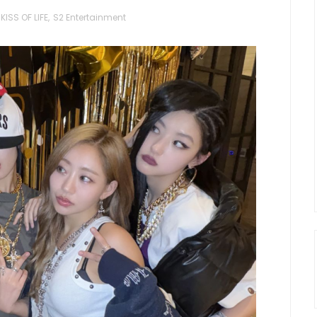
KISS OF LIFE
,
S2 Entertainment