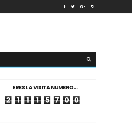
ERES LA VISITA NUMERO...
2
1
1
1
5
7
0
0