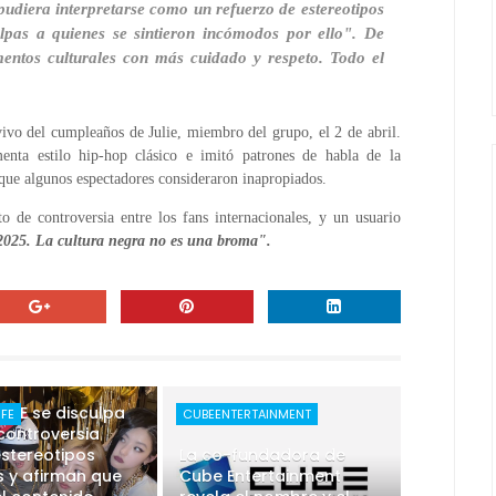
udiera interpretarse como un refuerzo de estereotipos
lpas a quienes se sintieron incómodos por ello". De
entos culturales con más cuidado y respeto. Todo el
ivo del cumpleaños de Julie, miembro del grupo, el 2 de abril.
nta estilo hip-hop clásico e imitó patrones de habla de la
ue algunos espectadores consideraron inapropiados.
o de controversia entre los fans internacionales, y un usuario
2025. La cultura negra no es una broma".
 LIFE se disculpa
IFE
CUBEENTERTAINMENT
controversia
stereotipos
La co-fundadora de
s y afirman que
Cube Entertainment