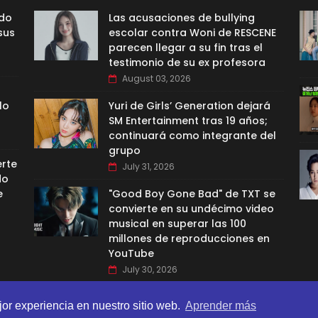
ado
Las acusaciones de bullying
sus
escolar contra Woni de RESCENE
parecen llegar a su fin tras el
testimonio de su ex profesora
August 03, 2026
lo
Yuri de Girls’ Generation dejará
SM Entertainment tras 19 años;
continuará como integrante del
grupo
erte
July 31, 2026
do
e
"Good Boy Gone Bad" de TXT se
convierte en su undécimo video
musical en superar las 100
millones de reproducciones en
YouTube
July 30, 2026
jor experiencia en nuestro sitio web.
Aprender más
BI TEMPLATES