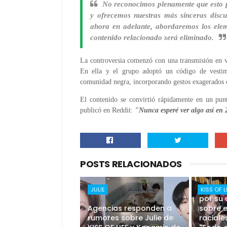
No reconocimos plenamente que esto p
y ofrecemos nuestras más sinceras discu
ahora en adelante, abordaremos los elem
contenido relacionado será eliminado.
La controversia comenzó con una transmisión en v
En ella y el grupo adoptó un código de vestime
comunidad negra, incorporando gestos exagerados q
El contenido se convirtió rápidamente en un punt
publicó en Reddit:
"Nunca esperé ver algo así en 
POSTS RELACIONADOS
KISS OF
JULIE
KISS OF L
por su 
Agencias responden a
sobre e
rumores sobre Julie de
raciale