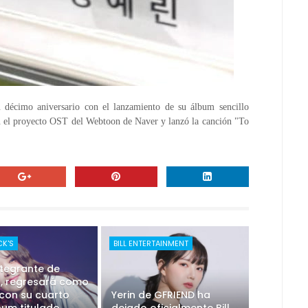
u décimo aniversario con el lanzamiento de su álbum sencillo
n el proyecto OST del Webtoon de Naver y lanzó la canción "To
K'S
BILL ENTERTAINMENT
integrante de
d, regresará como
 con su cuarto
Yerin de GFRIEND ha