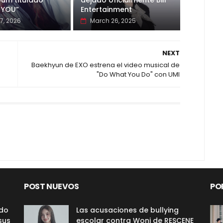
bum titulado
dejado oficialmente Bill
 YOU”
Entertainment
7, 2026
March 26, 2025
NEXT
Baekhyun de EXO estrena el video musical de
"Do What You Do" con UMI
POST NUEVOS
PO
ado
Las acusaciones de bullying
sus
escolar contra Woni de RESCENE