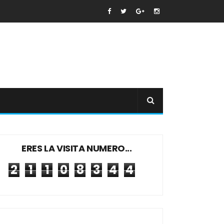
ERES LA VISITA NUMERO...
2
1
1
0
8
3
4
4