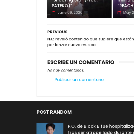
“Shooting Star (Prod.
mini ál
PATEKO)”
“REACH
June 09, 2026
May 2
PREVIOUS
NJZ reveló contenido que sugiere que están
por lanzar nueva musica
ESCRIBE UN COMENTARIO
No hay comentarios.
Publicar un comentario
POST RANDOM
P.O. de Block B fue hospitaliz
tras ser atropellado durante 