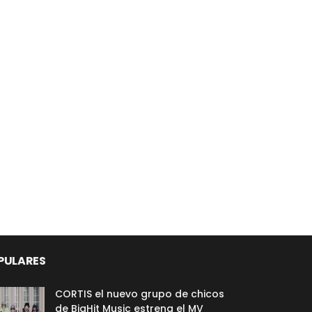
PULARES
CORTIS el nuevo grupo de chicos
de BigHit Music estrena el MV