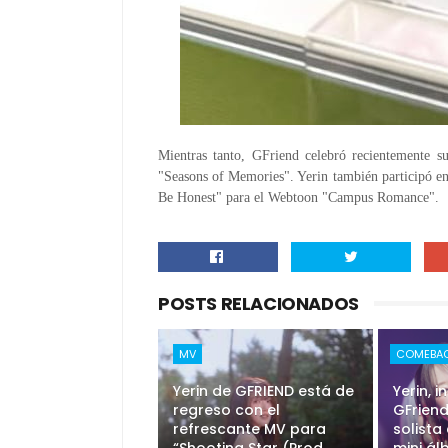
Mientras tanto, GFriend celebró recientemente s
"Seasons of Memories". Yerin también participó e
Be Honest" para el Webtoon "Campus Romance".
POSTS RELACIONADOS
MV
COMEBAC
Yerin de GFRIEND está de
Yerin, 
regreso con el
GFrien
refrescante MV para
solista