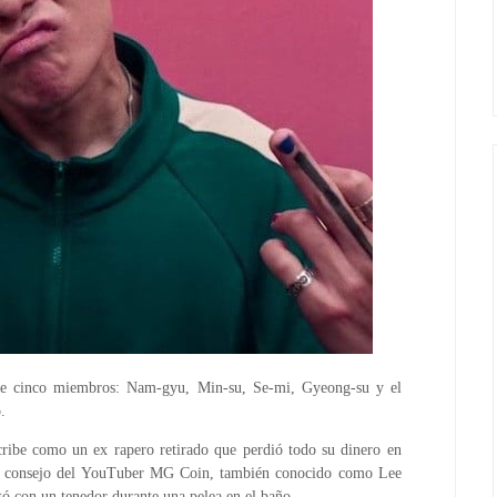
 de cinco miembros: Nam-gyu, Min-su, Se-mi, Gyeong-su y el
.
scribe como un ex rapero retirado que perdió todo su dinero en
 el consejo del YouTuber MG Coin, también conocido como Lee
ó con un tenedor durante una pelea en el baño.