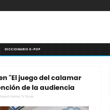
DICCIONARIO K-POP
en "El juego del calamar
tención de la audiencia
Squid Game
,
TV Show