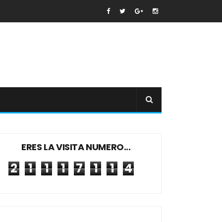
ERES LA VISITA NUMERO...
2
1
1
1
7
1
1
4