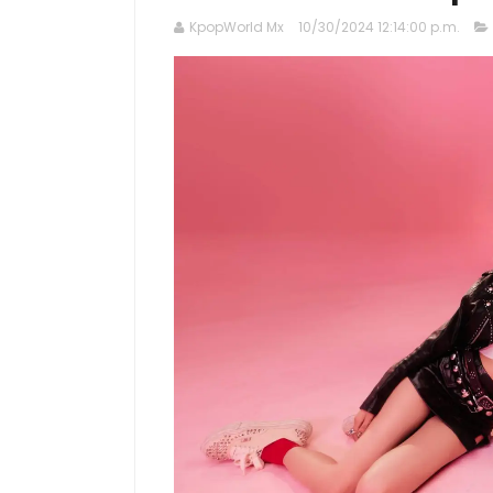
KpopWorld Mx
10/30/2024 12:14:00 p.m.