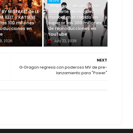
AESPA
"Whiplash" de aespa se
 BY MISTAKE" de LE
convierte en su video
M, ILLIT y KATSEYE
musical más rápido en
las 100 millones
superar las 300 millones
roducciones en
de reproducciones en
e
YouTube
9, 2026
July 22, 2026
NEXT
G-Dragon regresa con poderoso MV de pre-
lanzamiento para "Power"