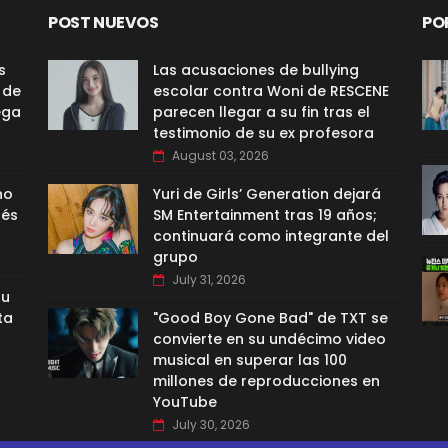
POST NUEVOS
PO
s
Las acusaciones de bullying
 de
escolar contra Woni de RESCENE
ega
parecen llegar a su fin tras el
testimonio de su ex profesora
August 03, 2026
no
Yuri de Girls’ Generation dejará
nés
SM Entertainment tras 19 años;
continuará como integrante del
grupo
July 31, 2026
su
ta
"Good Boy Gone Bad" de TXT se
convierte en su undécimo video
musical en superar las 100
millones de reproducciones en
YouTube
July 30, 2026