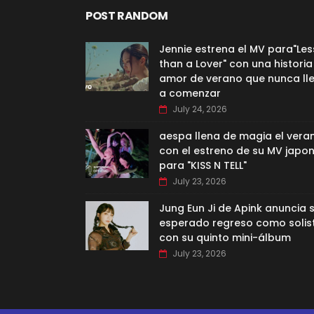
POST RANDOM
Jennie estrena el MV para"Les
than a Lover" con una historia
amor de verano que nunca ll
a comenzar
July 24, 2026
aespa llena de magia el vera
con el estreno de su MV japo
para "KISS N TELL"
July 23, 2026
Jung Eun Ji de Apink anuncia 
esperado regreso como solis
con su quinto mini-álbum
July 23, 2026