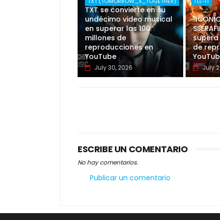
"Good Boy Gone Bad" de
TXT (TOMORROW_X_TOGETHER)
I'LL-IT
TXT se convierte en su
undécimo video musical
"ICONIC
en superar las 100
SSERAFI
millones de
supera 
reproducciones en
de rep
YouTube
YouTub
July 30, 2026
July 2
ESCRIBE UN COMENTARIO
No hay comentarios.
Publicar un comentario