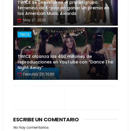
TWICE se convirtió en el primer grupo
femenino de K-pop en ganar un premio en
los American Music Awards
May 27, 2026
TWICE
TWICE alcanza las 400 millones de
reproducciones en YouTube con “Dance The
Night Away”
February 20, 2026
ESCRIBE UN COMENTARIO
No hay comentarios.