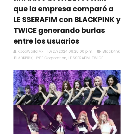
que la empresa comparó a
LE SSERAFIM con BLACKPINK y
TWICE generando burlas
entre los usuarios
KpopWorld Mx
10/27/2024 09:26:00 p.m.
BlackPink
,
BLΛƆKPIИK
,
HYBE Corporation
,
LE SSERAFIM
,
TWICE