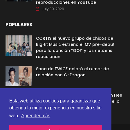
reproducciones en YouTube
July 30, 2026
POPULARES
CORTIS el nuevo grupo de chicos de
BigHit Music estrena el MV pre-debut
para la canción “GO!” y los netizens
reaccionan
Sana de TWICE aclaró el rumor de
relación con G-Dragon
Ex aprendíz de ADOR afirmó que Min Hee
Esta web utiliza cookies para garantizar que
Jin la despidió porque su chamán se lo
recomendó
obtenga la mejor experiencia en nuestro sitio
web.
Aprender más